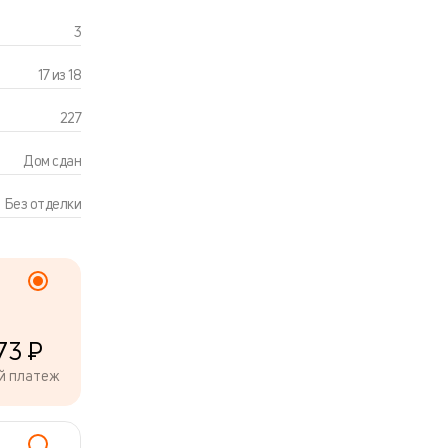
3
17 из 18
227
Дом сдан
Без отделки
73 ₽
й платеж