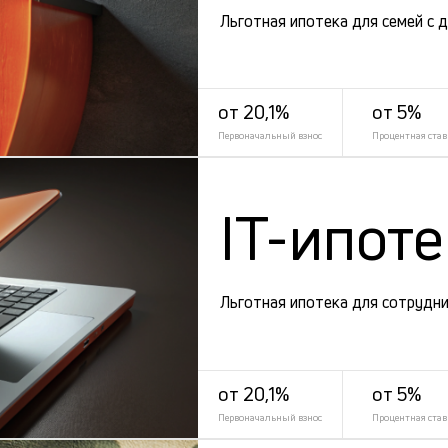
Льготная ипотека для семей с 
от 20,1%
от 5%
Первоначальный взнос
Процентная став
IT-ипот
Льготная ипотека для сотрудни
от 20,1%
от 5%
Первоначальный взнос
Процентная став