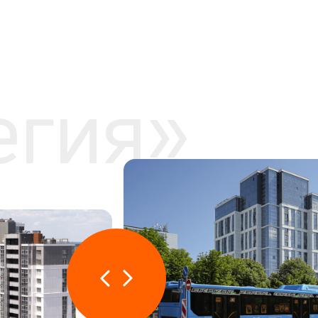
егия»