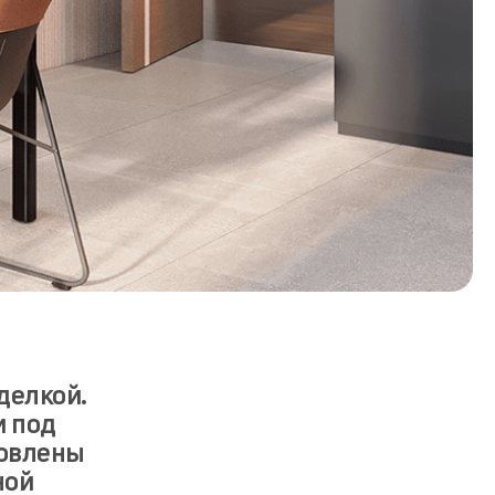
делкой.
и под
новлены
ной