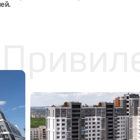
ей.
Привил