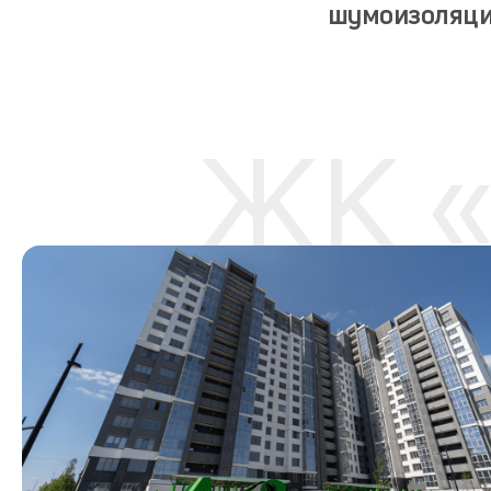
шумоизоляци
ЖК «