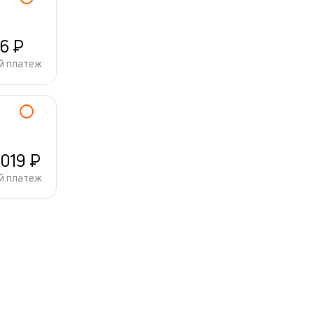
96 ₽
й платеж
 019 ₽
й платеж