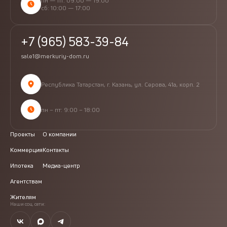
пн — пт: 09:00 — 19:00
сб: 10:00 — 17:00
+7 (965) 583-39-84
sale1@merkuriy-dom.ru
Республика Татарстан, г. Казань, ул. Серова, 41а, корп. 2
пн – пт: 9:00 – 18:00
Проекты
О компании
Коммерция
Контакты
Ипотека
Медиа-центр
Агентствам
Жителям
Наши соц. сети: