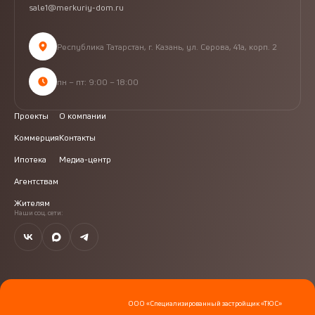
sale1@merkuriy-dom.ru
Республика Татарстан, г. Казань, ул. Серова, 41а, корп. 2
пн – пт: 9:00 – 18:00
Проекты
О компании
Коммерция
Контакты
Ипотека
Медиа-центр
Агентствам
Жителям
Наши соц. сети:
ООО «Специализированный застройщик «ТЮС»