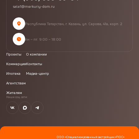
sale1@merkuriy-dom.ru
Республика Татарстан, г. Казань, ул. Серова, 41а, корп. 2
пн – пт: 9:00 – 18:00
Проекты
О компании
Коммерция
Контакты
Ипотека
Медиа-центр
Агентствам
Жителям
Наши соц. сети:
ООО «Специализированный застройщик «ТЮС»