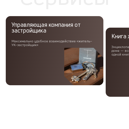
Управляющая компания от
застройщика
Книга
Максимально удобное взаимодействие «житель–
УК–застройщик»
Энциклопе
доме — вс
одной кни