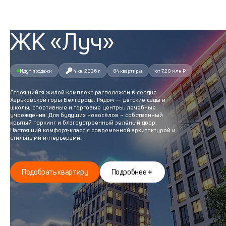
ЖК «Луч»
Идут продажи
4 кв. 2026 г.
84 квартиры
от 7,20 млн ₽
Строящийся жилой комплекс расположен в сердце
Харьковской горы Белгорода. Рядом — детские сады и
школы, спортивные и торговые центры, лечебные
учреждения. Для будущих новосёлов – собственный
крытый паркинг и благоустроенный зелёный двор.
Настоящий комфорт-класс с современной архитектурой и
стильными интерьерами.
Подобрать квартиру
Подробнее