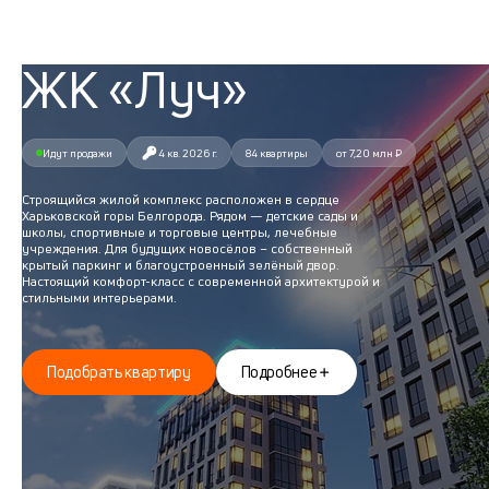
ЖК «Луч»
Идут продажи
4 кв. 2026 г.
84 квартиры
от 7,20 млн ₽
Строящийся жилой комплекс расположен в сердце
Харьковской горы Белгорода. Рядом — детские сады и
школы, спортивные и торговые центры, лечебные
учреждения. Для будущих новосёлов – собственный
крытый паркинг и благоустроенный зелёный двор.
Настоящий комфорт-класс с современной архитектурой и
стильными интерьерами.
Подобрать квартиру
Подробнее