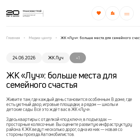
Главная
Медиа-центр
ЖК «Луч»: больше места для семейного счас
24.06.2026
ЖК Луч
+1
ЖК «Луч»: больше места для
семейного счастья
Живите там, где каждый день становится особенным. В доме, где
есть уютный двор, игровые площадки, а рядом — школы и
детские сады. Всё это ждёт вас в ЖК «Луч».
Здесь квартиры с отделкой «под ключ», в подъездах —
просторные колясочные. Вы оцените развитую инфраструктуру
района. К ЖК ведут несколько дорог, одна из них — новая со
стороны проезда Автомобилистов.