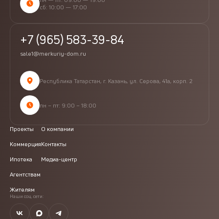
сб: 10:00 — 17:00
+7 (965) 583-39-84
sale1@merkuriy-dom.ru
Республика Татарстан, г. Казань, ул. Серова, 41а, корп. 2
пн – пт: 9:00 – 18:00
Проекты
О компании
Коммерция
Контакты
Ипотека
Медиа-центр
Агентствам
Жителям
Наши соц. сети: