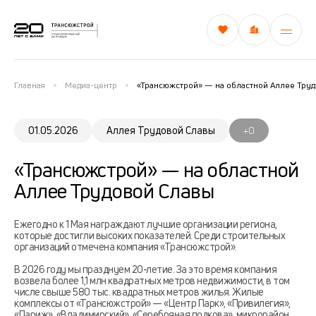
Главная
Медиа-центр
«Трансюжстрой» — на областной Аллее Тру
01.05.2026
Аллея Трудовой Славы
+0
«Трансюжстрой» — на областной
Аллее Трудовой Славы
Ежегодно к 1 Мая награждают лучшие организации региона,
которые достигли высоких показателей. Среди строительных
организаций отмечена компания «Трансюжстрой».
В 2026 году мы празднуем 20-летие. За это время компания
возвела более 1,1 млн квадратных метров недвижимости, в том
числе свыше 580 тыс. квадратных метров жилья. Жилые
комплексы от «Трансюжстрой» — «Центр Парк», «Привилегия»,
«Париж», «Владимирский», «Серебряная подкова», микрорайон