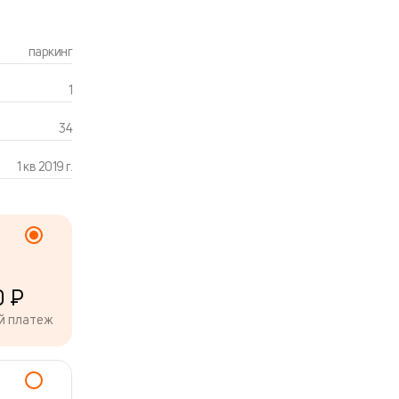
паркинг
1
34
1 кв 2019 г.
0 ₽
й платеж