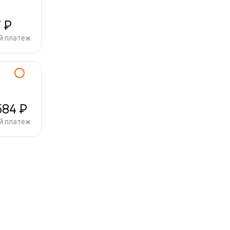
7 ₽
й платеж
584 ₽
й платеж