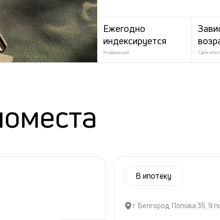
Ежегодно
Зави
индексируется
возр
Индексация
Срок ипот
номеста
В ипотеку
г. Белгород, Попова 35, 9 п