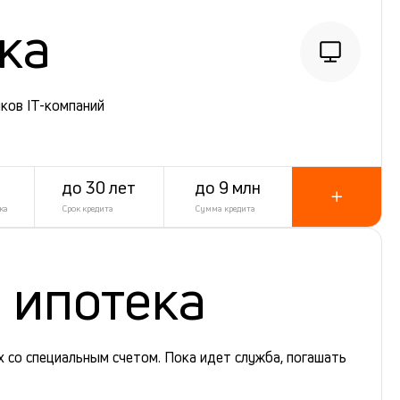
ека
ков IT-компаний
до 30 лет
до 9 млн
ка
Срок кредита
Сумма кредита
 ипотека
 со специальным счетом. Пока идет служба, погашать