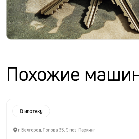
Похожие маши
В ипотеку
г. Белгород, Попова 35, 9 поз. Паркинг