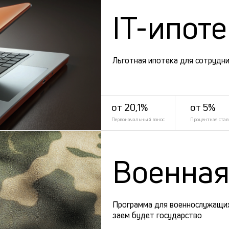
IT-ипот
Льготная ипотека для сотрудни
от 20,1%
от 5%
Первоначальный взнос
Процентная став
Военная
Программа для военнослужащих
заем будет государство