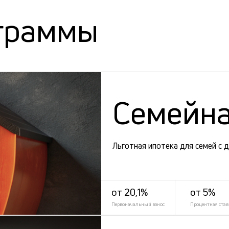
граммы
Семейна
Льготная ипотека для семей с 
от 20,1%
от 5%
Первоначальный взнос
Процентная став