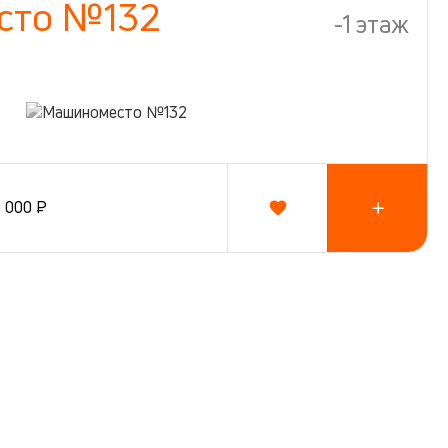
сто №132
-1 этаж
0 000 ₽