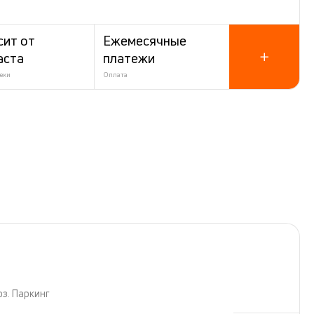
сит от
Ежемесячные
аста
платежи
еки
Оплата
оз. Паркинг