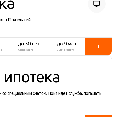
ека
ков IT-компаний
до 30 лет
до 9 млн
ка
Срок кредита
Сумма кредита
 ипотека
 со специальным счетом. Пока идет служба, погашать