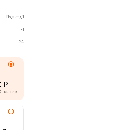
Подъезд 1
-1
24
0 ₽
й платеж