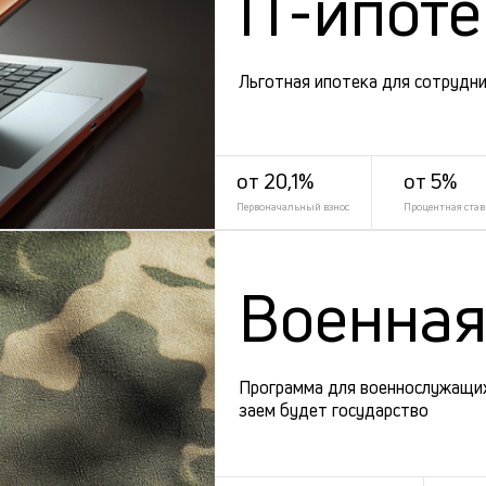
IT-ипот
Льготная ипотека для сотрудни
от 20,1%
от 5%
Первоначальный взнос
Процентная став
Военная
Программа для военнослужащих
заем будет государство