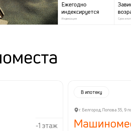
Ежегодно
Зави
индексируется
возр
Индексация
Срок ипот
номеста
В ипотеку
г. Белгород, Попова 35, 9 п
Машиноме
-1 этаж