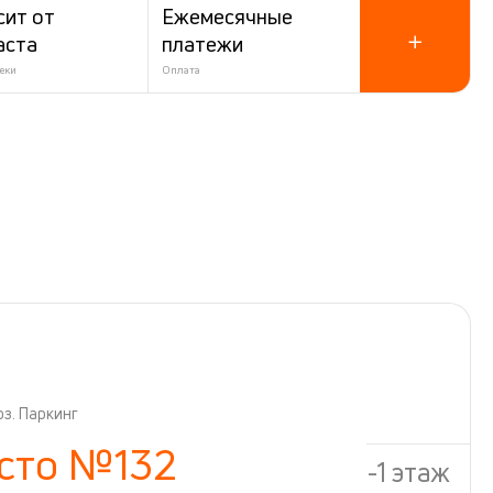
сит от
Ежемесячные
аста
платежи
еки
Оплата
оз. Паркинг
сто №132
-1 этаж