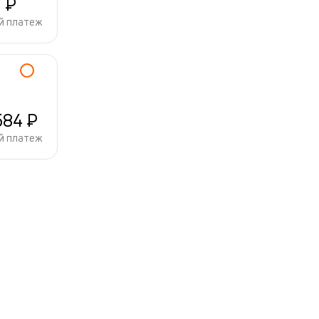
7 ₽
й платеж
584 ₽
й платеж