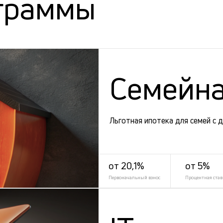
граммы
Семейна
Льготная ипотека для семей с 
от 20,1%
от 5%
Первоначальный взнос
Процентная став