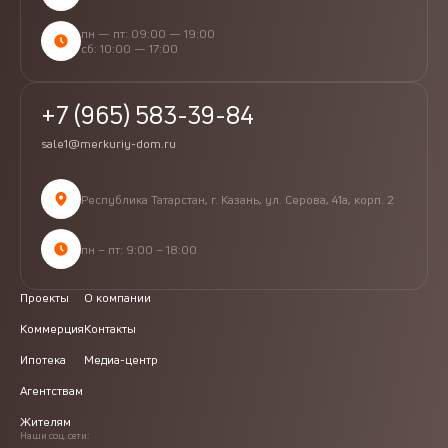
пн — пт: 09:00 — 19:00
сб: 10:00 — 17:00
+7 (965) 583-39-84
sale1@merkuriy-dom.ru
Республика Татарстан, г. Казань, ул. Серова, 41а, корп. 2
пн – пт: 9:00 – 18:00
Проекты
О компании
Коммерция
Контакты
Ипотека
Медиа-центр
Агентствам
Жителям
Наши соц. сети: