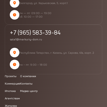
Белгород, ул. Харьковская, 5, корп.1
пн — пт: 09:00 — 19:00
сб: 10:00 — 17:00
+7 (965) 583-39-84
sale1@merkuriy-dom.ru
Республика Татарстан, г. Казань, ул. Серова, 41а, корп. 2
пн – пт: 9:00 – 18:00
Проекты
О компании
Коммерция
Контакты
Ипотека
Медиа-центр
Агентствам
Жителям