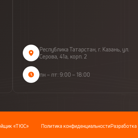
Республика Татарстан, г. Казань, ул.
Серова, 41а, корп. 2
пн – пт: 9:00 – 18:00
ройщик «ТЮС»
Политика конфиденциальности
Разработка 