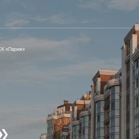
К «Париж»
»