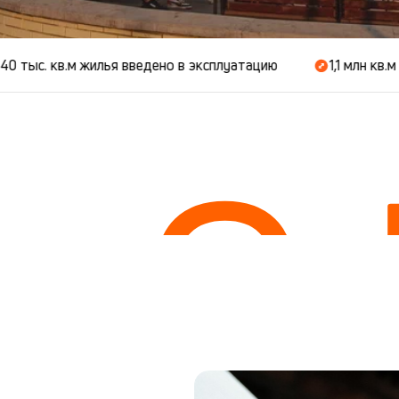
м жилья введено в эксплуатацию
1,1 млн кв.м - общая 
О
О