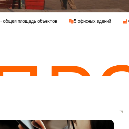
площадь объектов
5 офисных зданий
4 промышле
 ПР
 ПР