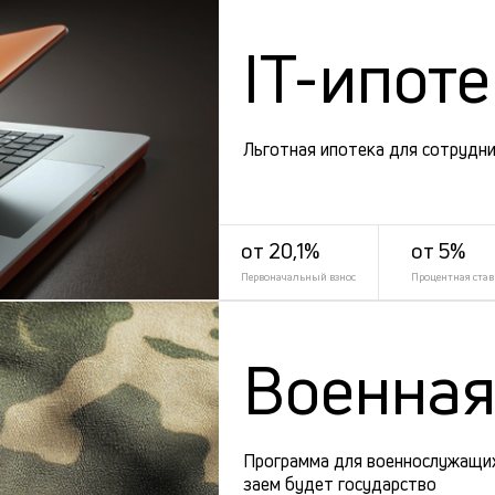
IT-ипот
Льготная ипотека для сотрудни
от 20,1%
от 5%
Первоначальный взнос
Процентная став
Военная
Программа для военнослужащих
заем будет государство