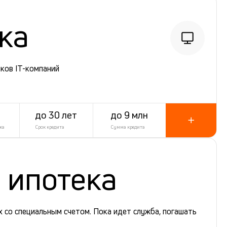
ека
ков IT-компаний
до 30 лет
до 9 млн
ка
Срок кредита
Сумма кредита
 ипотека
 со специальным счетом. Пока идет служба, погашать