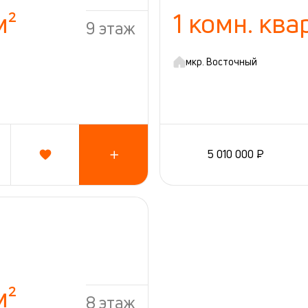
м²
1 комн. ква
9 этаж
мкр. Восточный
5 010 000 ₽
м²
8 этаж