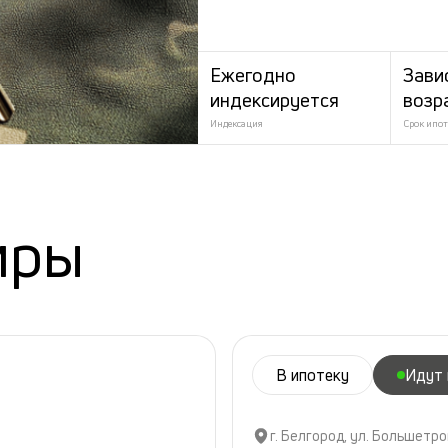
Ежегодно
Зави
индексируется
возр
Индексация
Срок ипот
иры
В ипотеку
Идут
г. Белгород, ул. Большетро