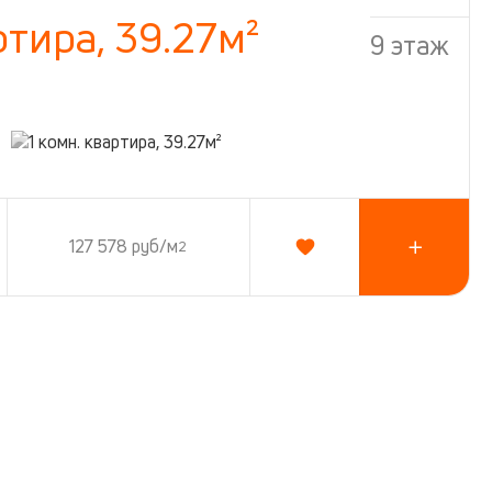
ртира, 39.27м²
9 этаж
127 578 руб/м
2