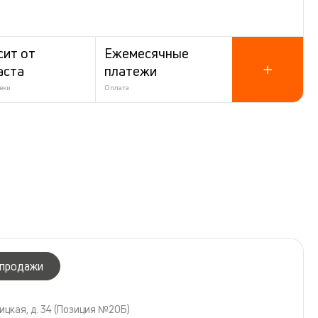
сит от
Ежемесячные
аста
платежи
еки
Оплата
 продажи
ицкая, д. 34 (Позиция №20Б)