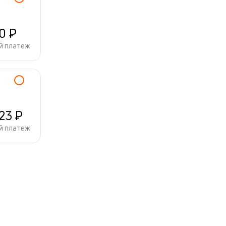
80 ₽
й платеж
123 ₽
й платеж