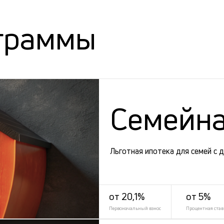
граммы
Семейна
Льготная ипотека для семей с 
от 20,1%
от 5%
Первоначальный взнос
Процентная став