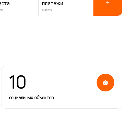
аста
платежи
еки
Оплата
10
социальных объектов