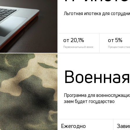
Льготная ипотека для сотрудни
от 20,1%
от 5%
Первоначальный взнос
Процентная став
Военная
Программа для военнослужащих
заем будет государство
Ежегодно
Зави