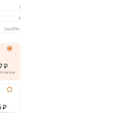
1
4
2 кв 2014 г.
7 ₽
й платеж
5 ₽