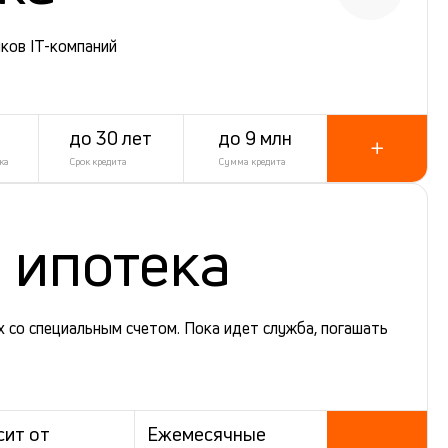
ков IT-компаний
до 30 лет
до 9 млн
ка
Срок кредита
Сумма кредита
 ипотека
 со специальным счетом. Пока идет служба, погашать
сит от
Ежемесячные