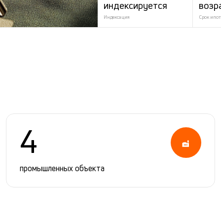
индексируется
возр
Индексация
Срок ипот
4
промышленных объекта