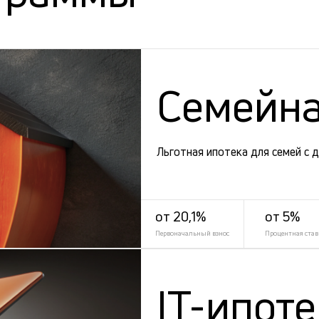
Семейна
Льготная ипотека для семей с 
от 20,1%
от 5%
Первоначальный взнос
Процентная став
IT-ипот