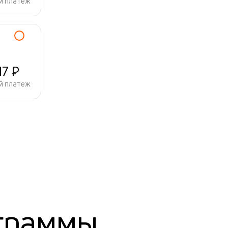
й платеж
17 ₽
й платеж
граммы