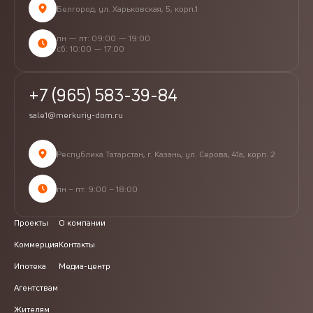
Белгород, ул. Харьковская, 5, корп.1
пн — пт: 09:00 — 19:00
сб: 10:00 — 17:00
+7 (965) 583-39-84
sale1@merkuriy-dom.ru
Республика Татарстан, г. Казань, ул. Серова, 41а, корп. 2
пн – пт: 9:00 – 18:00
Проекты
О компании
Коммерция
Контакты
Ипотека
Медиа-центр
Агентствам
Жителям