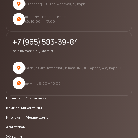
Белгород, ул. Харьковская, 5, корп.1
пн — пт: 09:00 — 19:00
сб: 10:00 — 17:00
+7 (965) 583-39-84
sale1@merkuriy-dom.ru
Республика Татарстан, г. Казань, ул. Серова, 41а, корп. 2
пн – пт: 9:00 – 18:00
Проекты
О компании
Коммерция
Контакты
Ипотека
Медиа-центр
Агентствам
Жителям