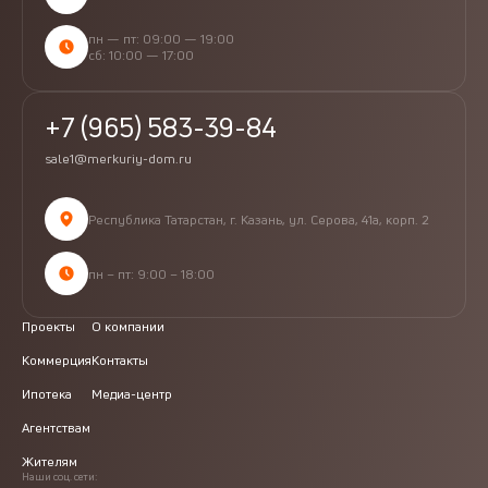
пн — пт: 09:00 — 19:00
сб: 10:00 — 17:00
+7 (965) 583-39-84
sale1@merkuriy-dom.ru
Республика Татарстан, г. Казань, ул. Серова, 41а, корп. 2
пн – пт: 9:00 – 18:00
Проекты
О компании
Коммерция
Контакты
Ипотека
Медиа-центр
Агентствам
Жителям
Наши соц. сети: