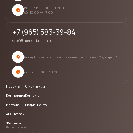
пн — пт: 09:00 — 19:00
сб: 10:00 — 17:00
+7 (965) 583-39-84
sale1@merkuriy-dom.ru
Республика Татарстан, г. Казань, ул. Серова, 41а, корп. 2
пн – пт: 9:00 – 18:00
Проекты
О компании
Коммерция
Контакты
Ипотека
Медиа-центр
Агентствам
Жителям
Наши соц. сети: