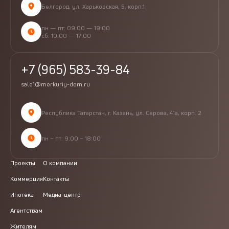
Белгород, ул. Харьковская, 5, корп.1
пн — пт: 09:00 — 19:00
сб: 10:00 — 17:00
+7 (965) 583-39-84
sale1@merkuriy-dom.ru
Республика Татарстан, г. Казань, ул. Серова, 41а, корп. 2
пн – пт: 9:00 – 18:00
Проекты
О компании
Коммерция
Контакты
Ипотека
Медиа-центр
Агентствам
Жителям