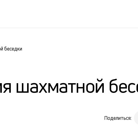
й беседки
ия шахматной бес
Поделиться: