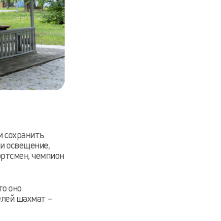
и сохранить
ли освещение,
ортсмен, чемпион
то оно
елей шахмат –