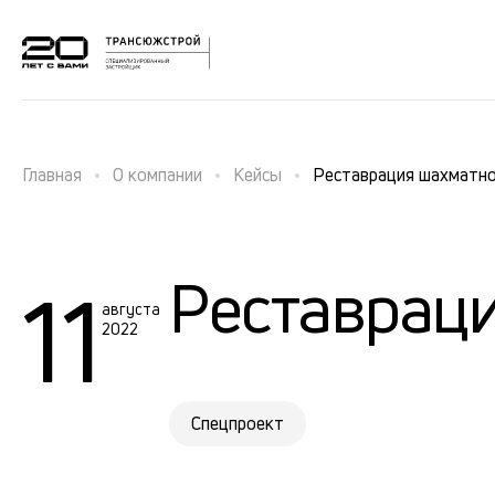
Главная
О компании
Кейсы
Реставрация шахматно
Реставрац
11
августа
2022
Спецпроект