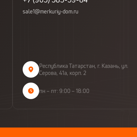
sale1@merkuriy-dom.ru
Республика Татарстан, г. Казань, ул.
Серова, 41а, корп. 2
пн – пт: 9:00 – 18:00